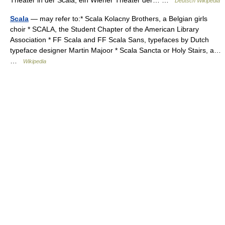
Theater in der Scala, ein Wiener Theater der… …
Deutsch Wikipedia
Scala
— may refer to:* Scala Kolacny Brothers, a Belgian girls
choir * SCALA, the Student Chapter of the American Library
Association * FF Scala and FF Scala Sans, typefaces by Dutch
typeface designer Martin Majoor * Scala Sancta or Holy Stairs, a…
…
Wikipedia