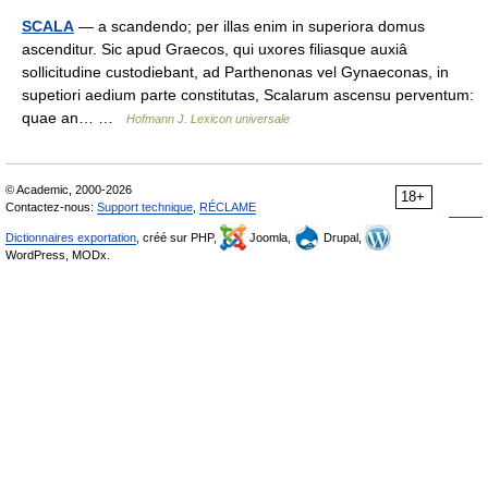
SCALA
— a scandendo; per illas enim in superiora domus
ascenditur. Sic apud Graecos, qui uxores filiasque auxiâ
sollicitudine custodiebant, ad Parthenonas vel Gynaeconas, in
supetiori aedium parte constitutas, Scalarum ascensu perventum:
quae an… …
Hofmann J. Lexicon universale
© Academic, 2000-2026
18+
Contactez-nous:
Support technique
,
RÉCLAME
Dictionnaires exportation
, créé sur PHP,
Joomla,
Drupal,
WordPress, MODx.