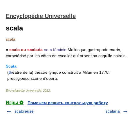
Encyclopédie Universelle
scala
scala
●
scala ou scalaria
nom féminin
Mollusque gastropode marin,
caractérisé par les côtes en escalier qui ornent sa coquille spirale.
Scala
(
th
éâtre de la) théâtre lyrique construit à Milan en 1778;
prestigieuse scène d'opéra.
Encyclopédie Universelle
.
2012
.
Игры ⚽
Поможем решить контрольную работу
scabreuse
scalaria