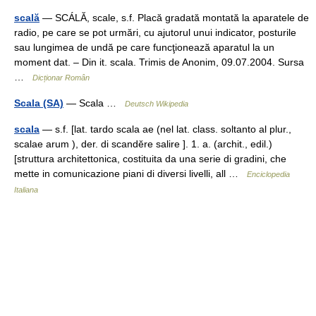
scală
— SCÁLĂ, scale, s.f. Placă gradată montată la aparatele de
radio, pe care se pot urmări, cu ajutorul unui indicator, posturile
sau lungimea de undă pe care funcţionează aparatul la un
moment dat. – Din it. scala. Trimis de Anonim, 09.07.2004. Sursa
…
Dicționar Român
Scala (SA)
— Scala …
Deutsch Wikipedia
scala
— s.f. [lat. tardo scala ae (nel lat. class. soltanto al plur.,
scalae arum ), der. di scandĕre salire ]. 1. a. (archit., edil.)
[struttura architettonica, costituita da una serie di gradini, che
mette in comunicazione piani di diversi livelli, all …
Enciclopedia
Italiana