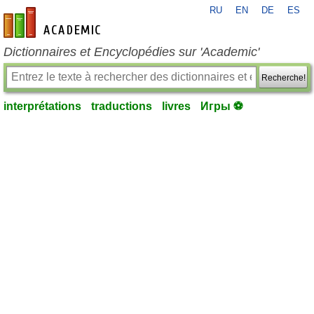
RU
EN
DE
ES
fr-academic.com
Dictionnaires et Encyclopédies sur 'Academic'
Recherche!
interprétations
traductions
livres
Игры ⚽