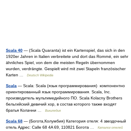
Scala 40
— (Scala Quaranta) ist ein Kartenspiel, das sich in den
1920er Jahren in Italien verbreitete und dort das Rommé, ein sehr
ähnliches Spiel, von dem die meisten Regeln übernommen
wurden, verdrängte. Gespielt wird mit zwei Stapeln französischer
Karten …
Deutsch Wikipedia
Scala
— Scala: Scala (язык программирования) компонентно
ориентированный язык программирования. Scala, Inc.
производитель мультимедийного ПО. Scala Kolacny Brothers
бельгийский девичий хор, в состав которого также входят
братья Колачни …
Википедия
Scala 68
— (Богота,Колумбия) Категория отеля: 4 звездочный
отель Адрес: Calle 68 4A 69, 110821 Богота …
Каталог отелей